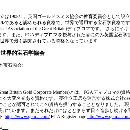
立は1908年。英国ゴールドスミス協会の教育委員会として設
ルであると認められる資格で、世界で通用する宝石学資格です
ogical Association of the Great Britain)ディ
います。また、FGAディプロマを授与された者にのみ英国宝石学協
世界で最も認知されている資格となっています。
な世界的宝石学協会
日本宝石協会)
on of Great Britain Gold Corporate Member)
変名誉ある資格です。 夢仕立工房を運営する株式会社dez s
とが認可されてこの資格を授与することとなりました。 現在株式会
受けています。またそれだけにはとどまらず日々進歩し続ける
イト
https://www.gem-a.com/
FGA Register page
http://www.gem-a.com/