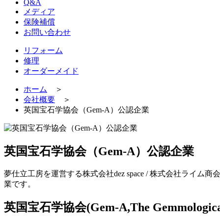
Q&A
メディア
保険補償
お問い合わせ
リフォーム
修理
オーダーメイド
ホーム
＞
会社概要
＞
英国宝石学協会（Gem-A）公認企業
英国宝石学協会（Gem-A）公認企業
夢仕立工房を運営する株式会社dez space / 株式会社
業です。
英国宝石学協会(Gem-A,The Gemmological As