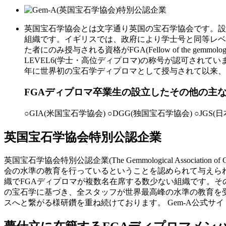
英国宝石学協会とは文字通り英国の宝石学協会です。設
組織です。イギリスでは、政府により学士号と同等レベ
た者にのみ授与される資格がFGA(Fellow of the gemmol
LEVEL6(学士・高位ディプロマ)の称号が認可されて
年に世界初の宝石学ディプロマとして授与されて以来、
FGAディプロマ卒業生の設立したその他の主
○GIA(米国宝石学協会) ○DGG(独国宝石学協会) ○JGS(
英国宝石学協会特別公認企業
英国宝石学協会特別公認企業(The Gemmological Associati
会の水準の教育を行っているということを認められて与えられる大
織でFGAディプロマが複数名在席する数少ない組織です。そのこ
の宝石学に基づき、全スタッフが世界最高峰の水準の教育を
スへと繋がる様研鑽を重ね続けております。 Gem-A公式サ