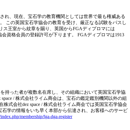
立され、現在、宝石学の教育機関としては世界で最も権威ある
。 この英国宝石学協会の教育を受け、厳正なる試験をパスし
プロマです。 さらにイギリス王室から紋章を賜り、英国からFGAディプロマには
会資格会員の登録許可が下ります。 FGAディプロマは1913
とは、FGAディプロマの資格を持った者が複数名在席し、その組織において英国宝石学協
pace / 株式会社ライム商会は、宝石の鑑定鑑別機関以外の組
社dez space / 株式会社ライム商会では英国宝石学協会
宝石学の情報をいち早く本部から伝達され、お客様へのサービ
index.php/membership/fga-dga-register