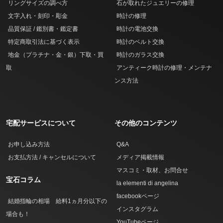
リングサイズの調べ方
石が取れたジュエリーの修理
文字入れ・刻印・彫金
時計の修理
品質保証 / 鑑別書・鑑定書
時計の電池交換
特定商取引法に基づく表示
時計のベルト交換
地金（プラチナ・金・銀）下取・買
時計のガラス交換
取
アンティーク時計の修理・メンテナ
ンス方法
宅配サービスについて
その他のコンテンツ
お申し込み方法
Q&A
お支払方法 / キャンセルについて
メディア掲載情報
マスコミ・取材、お問合せ
宝石コラム
la elementi di angelina
facebookページ
結婚指輪の相場 給料1ヵ月分以下の
インスタグラム
場合も！
YouTubeページ