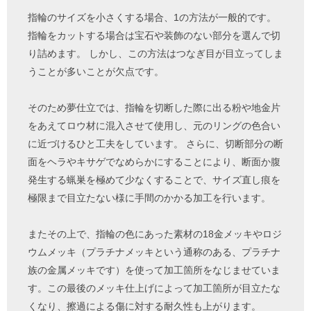
指輪のサイズを小さくする場合、1の方法が一般的です。
指輪をカットする場合は宝石や装飾のない部分を選んで切
り詰めます。 しかし、この方法はつなぎ目が目立ってしま
うことが多いことが欠点です。
そのため夢仕立では、指輪を切断した際に出る粉や地金片
をあえてロウ材に混入させて使用し、元のリングの色合い
に近づけるひと工夫をしています。 さらに、切断部分の断
面をヘラやキサゲでなめらかにすることにより、断面か腹
発生する蝋巣を極めて少なくすることで、サイズ直し痕を
極限まで目立たない様に手間のかかる加工を行います。
またその上で、指輪の色にあった素材の18金メッキやロジ
ウムメッキ（プラチナメッキという通称のある、プラチナ
族の金属メッキです）を使って加工箇所をなじませていま
す。この最後のメッキ仕上げによって加工箇所が目立たな
くなり、擦過による傷に対する耐久性も上がります。