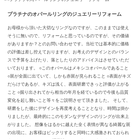
プラチナのオパールリングのジュエリーリフォーム
お母様から頂いた大切なリングなのですが、このままでは使え
そうに無いので、リフォームと思っているのですが、その価値
がありますか？とのお問い合わせです。当社では基本的に価格
の評価は差し控えておりますが、お考えのデザインとのバラン
スで予算を上げたり、落としたりのアドバイスはさせていただ
いております。 ○このオパールはメキシコオパールであること
○斑が全面に出ていて、しかも赤斑が見られること ○表面がキズ
だらけであるが、キズは浅く、表面研磨できっと評価が上がる
こと ○掘り出されてから相当の年月を経ているので今後も品質
変化を起し難いこと等々をご説明させて頂きました。 そして、
研磨をした後にデザインを再度考えることとなり、時間は掛か
りましたが、最終的にこのモダンなデザインのリングが出来上
がりました。 想像をはるかに越えた全く表情が異なる綺麗な斑
の出現に、お客様はビックリすると同時に大感激されておられ