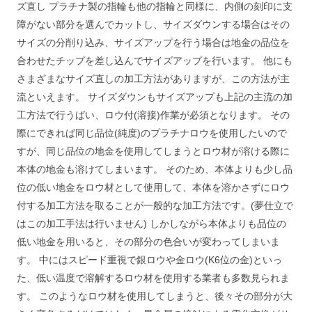
ズ直し プラチナ製の指輪も他の指輪と同様に、内側の刻印に支
障がない部分を選んでカットし、サイズダウンする場合はその
サイズの分削り込み、サイズアップを行う場合は地金の品位を
合わせたチップを差し込んでサイズアップを行います。 他にも
さまざまなサイズ直しの加工方法がありますが、この方法が主
流といえます。 サイズダウンもサイズアップも上記の主流の加
工方法で行うばい、ロウ付(溶接)作業が必須となります。 その
際にできれば同じ品位(純度)のプラチナロウを使用したいので
すが、同じ品位の地金を使用してしまうとロウ材が溶ける際に
本体の地金も溶けてしまいます。 そのため、本体よりも少し品
位の低い地金をロウ材として使用して、本体を溶かさずにロウ
付する加工方法を取ることが一般的な加工方法です。(夢仕立で
はこの加工手法は行いません) しかしながら本体よりも品位の
低い地金を用いると、その部分の色合いが変わってしまいま
す。 中にはスピード重視で銀ロウや金ロウ(K6位の金)といっ
た、低い温度で溶解するロウ材を使用する業者も多数見られま
す。 このようなロウ材を使用してしまうと、後々その部分が大