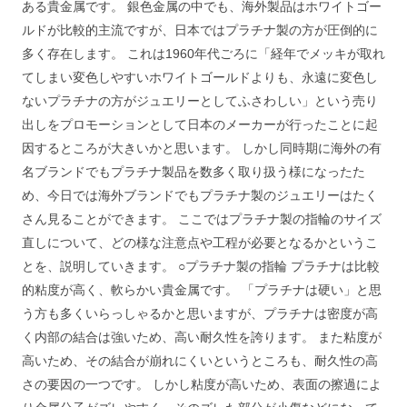
ある貴金属です。 銀色金属の中でも、海外製品はホワイトゴー
ルドが比較的主流ですが、日本ではプラチナ製の方が圧倒的に
多く存在します。 これは1960年代ごろに「経年でメッキが取れ
てしまい変色しやすいホワイトゴールドよりも、永遠に変色し
ないプラチナの方がジュエリーとしてふさわしい」という売り
出しをプロモーションとして日本のメーカーが行ったことに起
因するところが大きいかと思います。 しかし同時期に海外の有
名ブランドでもプラチナ製品を数多く取り扱う様になったた
め、今日では海外ブランドでもプラチナ製のジュエリーはたく
さん見ることができます。 ここではプラチナ製の指輪のサイズ
直しについて、どの様な注意点や工程が必要となるかというこ
とを、説明していきます。 ○プラチナ製の指輪 プラチナは比較
的粘度が高く、軟らかい貴金属です。 「プラチナは硬い」と思
う方も多くいらっしゃるかと思いますが、プラチナは密度が高
く内部の結合は強いため、高い耐久性を誇ります。 また粘度が
高いため、その結合が崩れにくいというところも、耐久性の高
さの要因の一つです。 しかし粘度が高いため、表面の擦過によ