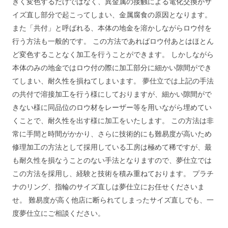
きく変色するだけではなく、異金属の接触による電化交換がサ
イズ直し部分で起こってしまい、金属腐食の原因となります。
また「共付」と呼ばれる、本体の地金を溶かしながらロウ付を
行う方法も一般的です。 この方法であればロウ付あとはほとん
ど変色することなく加工を行うことができます。 しかしながら
本体のみの地金ではロウ付の際に加工部分に細かい隙間ができ
てしまい、耐久性を損ねてしまいます。 夢仕立では上記の手法
の共付で溶接加工を行う様にしておりますが、細かい隙間がで
きない様に同品位のロウ材をレーザー等を用いながら埋めてい
くことで、耐久性を出す様に加工をいたします。 この方法は非
常に手間と時間がかかり、さらに技術的にも難易度が高いため
修理加工の方法として採用している工房は極めて稀ですが、最
も耐久性を損なうことのない手法となりますので、夢仕立では
この方法を採用し、経験と技術を積み重ねております。 プラチ
ナのリング、指輪のサイズ直しは夢仕立にお任せくださいま
せ。 難易度が高く他店に断られてしまったサイズ直しでも、一
度夢仕立にご相談ください。