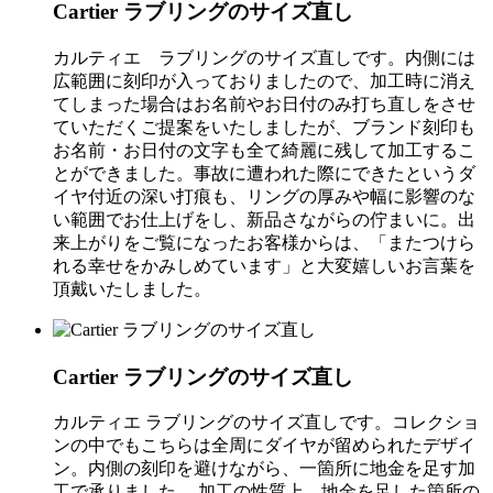
Cartier ラブリングのサイズ直し
カルティエ ラブリングのサイズ直しです。内側には
広範囲に刻印が入っておりましたので、加工時に消え
てしまった場合はお名前やお日付のみ打ち直しをさせ
ていただくご提案をいたしましたが、ブランド刻印も
お名前・お日付の文字も全て綺麗に残して加工するこ
とができました。事故に遭われた際にできたというダ
イヤ付近の深い打痕も、リングの厚みや幅に影響のな
い範囲でお仕上げをし、新品さながらの佇まいに。出
来上がりをご覧になったお客様からは、「またつけら
れる幸せをかみしめています」と大変嬉しいお言葉を
頂戴いたしました。
Cartier ラブリングのサイズ直し
カルティエ ラブリングのサイズ直しです。コレクショ
ンの中でもこちらは全周にダイヤが留められたデザイ
ン。内側の刻印を避けながら、一箇所に地金を足す加
工で承りました。 加工の性質上、地金を足した箇所の