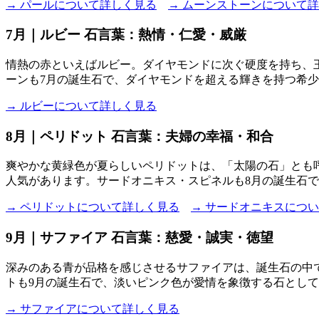
→ パールについて詳しく見る
→ ムーンストーンについて
7月｜ルビー 石言葉：熱情・仁愛・威厳
情熱の赤といえばルビー。ダイヤモンドに次ぐ硬度を持ち、
ーンも7月の誕生石で、ダイヤモンドを超える輝きを持つ希
→ ルビーについて詳しく見る
8月｜ペリドット 石言葉：夫婦の幸福・和合
爽やかな黄緑色が夏らしいペリドットは、「太陽の石」とも
人気があります。サードオニキス・スピネルも8月の誕生石
→ ペリドットについて詳しく見る
→ サードオニキスにつ
9月｜サファイア 石言葉：慈愛・誠実・徳望
深みのある青が品格を感じさせるサファイアは、誕生石の中
トも9月の誕生石で、淡いピンク色が愛情を象徴する石とし
→ サファイアについて詳しく見る