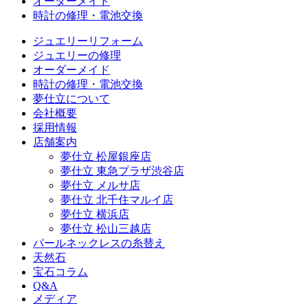
オーダーメイド
時計の修理・電池交換
ジュエリーリフォーム
ジュエリーの修理
オーダーメイド
時計の修理・電池交換
夢仕立について
会社概要
採用情報
店舗案内
夢仕立 松屋銀座店
夢仕立 東急プラザ渋谷店
夢仕立 メルサ店
夢仕立 北千住マルイ店
夢仕立 横浜店
夢仕立 松山三越店
パールネックレスの糸替え
天然石
宝石コラム
Q&A
メディア