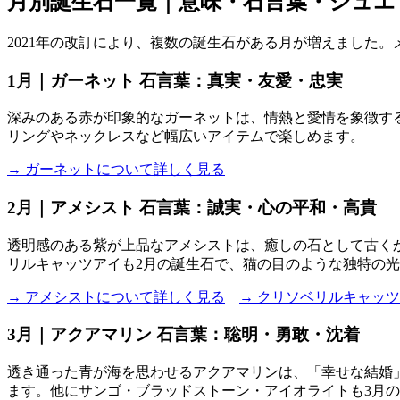
月別誕生石一覧｜意味・石言葉・ジュエ
2021年の改訂により、複数の誕生石がある月が増えました
1月｜ガーネット 石言葉：真実・友愛・忠実
深みのある赤が印象的なガーネットは、情熱と愛情を象徴す
リングやネックレスなど幅広いアイテムで楽しめます。
→ ガーネットについて詳しく見る
2月｜アメシスト 石言葉：誠実・心の平和・高貴
透明感のある紫が上品なアメシストは、癒しの石として古く
リルキャッツアイも2月の誕生石で、猫の目のような独特の
→ アメシストについて詳しく見る
→ クリソベリルキャッ
3月｜アクアマリン 石言葉：聡明・勇敢・沈着
透き通った青が海を思わせるアクアマリンは、「幸せな結婚
ます。他にサンゴ・ブラッドストーン・アイオライトも3月