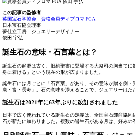
この記事の監修者
英国宝石学協会 資格会員ディプロマ FGA
日本宝石協会理事
夢仕立工房 ジュエリーデザイナー
依田 宇弘
誕生石の意味・石言葉とは？
誕生石の起源は古く、旧約聖書に登場する大祭司の胸当てに飾
身に着ける」という現在の形が広まりました。
誕生石には月ごとに「石言葉」があり、その意味が贈る側・
康・富・長寿」。石の意味を添えることで、ジュエリーはた
誕生石は2021年に63年ぶりに改訂されました
日本で広く使われている誕生石の定義は、全国宝石卸商協同組
石が新たに加わりました。複数の誕生石がある月は、好みの